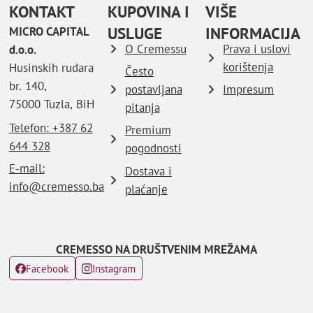
KONTAKT
KUPOVINA I
VIŠE
USLUGE
INFORMACIJA
MICRO CAPITAL
O Cremessu
Prava i uslovi
d.o.o.
korištenja
Husinskih rudara
Često
br. 140,
postavljana
Impresum
75000 Tuzla, BiH
pitanja
Telefon: ‪+387 62
Premium
644 328
pogodnosti
E-mail:
Dostava i
info@cremesso.ba
plaćanje
CREMESSO NA DRUŠTVENIM MREŽAMA
Facebook
Instagram