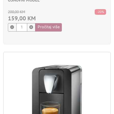
OSNOVNI MODEL
200,00
KM
-20%
159,00
KM
Pročitaj više