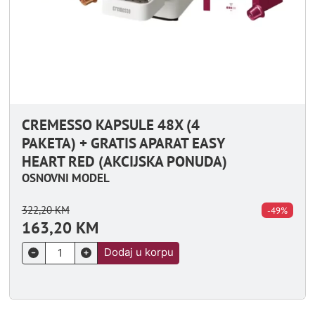
CREMESSO KAPSULE 48X (4
PAKETA) + GRATIS APARAT EASY
HEART RED (AKCIJSKA PONUDA)
OSNOVNI MODEL
322,20
KM
-49%
163,20
KM
Dodaj u korpu