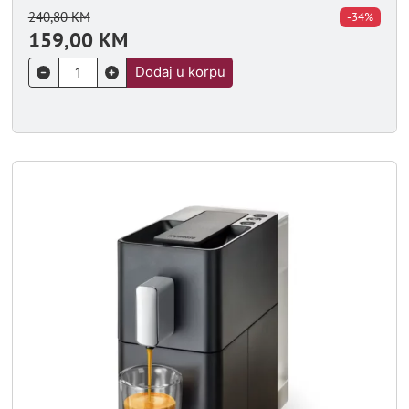
240,80
KM
-34%
159,00
KM
Dodaj u korpu