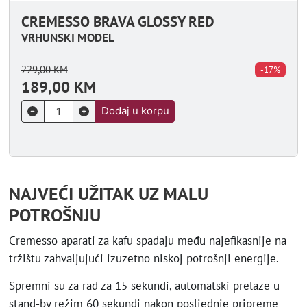
CREMESSO BRAVA GLOSSY RED
VRHUNSKI MODEL
229,00
KM
-17%
189,00
KM
Dodaj u korpu
NAJVEĆI UŽITAK UZ MALU
POTROŠNJU
Cremesso aparati za kafu spadaju među najefikasnije na
tržištu zahvaljujući izuzetno niskoj potrošnji energije.
Spremni su za rad za 15 sekundi, automatski prelaze u
stand-by režim 60 sekundi nakon posljednje pripreme