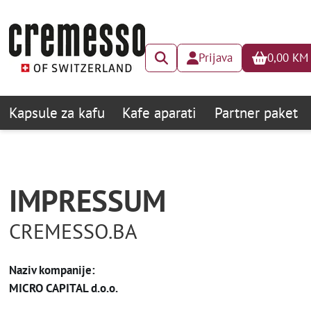
Prijava
0,00
KM
Kapsule za kafu
Kafe aparati
Partner paket
IMPRESSUM
CREMESSO.BA
Naziv kompanije:
MICRO CAPITAL d.o.o.