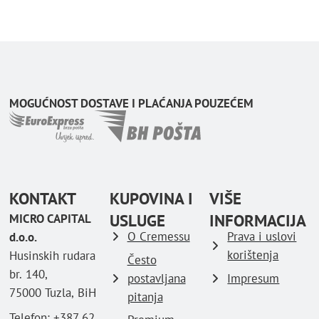
MOGUĆNOST DOSTAVE I PLAĆANJA POUZEĆEM
KONTAKT
KUPOVINA I
VIŠE
USLUGE
INFORMACIJA
MICRO CAPITAL
O Cremessu
Prava i uslovi
d.o.o.
korištenja
Husinskih rudara
Često
br. 140,
postavljana
Impresum
75000 Tuzla, BiH
pitanja
Telefon: ‪+387 62