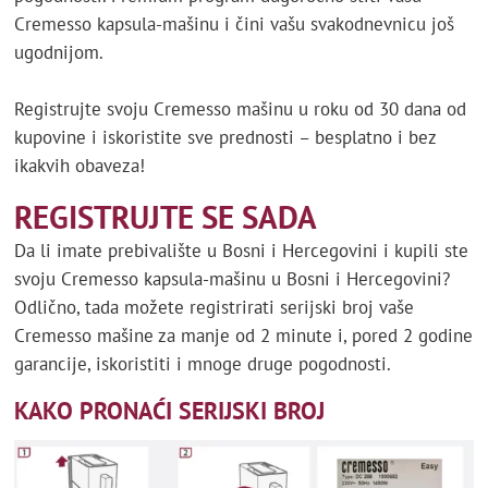
Cremesso kapsula-mašinu i čini vašu svakodnevnicu još
ugodnijom.
Registrujte svoju Cremesso mašinu u roku od 30 dana od
kupovine i iskoristite sve prednosti – besplatno i bez
ikakvih obaveza!
REGISTRUJTE SE SADA
Da li imate prebivalište u Bosni i Hercegovini i kupili ste
svoju Cremesso kapsula-mašinu u Bosni i Hercegovini?
Odlično, tada možete registrirati serijski broj vaše
Cremesso mašine za manje od 2 minute i, pored 2 godine
garancije, iskoristiti i mnoge druge pogodnosti.
KAKO PRONAĆI SERIJSKI BROJ