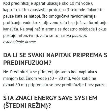
Kod predinfuzije aparat ubacuje oko 10 ml vode u
kapsulu, zatim zaustavlja protok na 3 sekunde. Tokom te
pauze kafa se natopi, što omogućava ravnomjernije
proticanje vode kroz mljevenu kafu i sprječava formiranje
kanalića. Na ovaj način aroma se dodatno oslobađa i okus
postaje intenzivniji. Zato se to naziva
pauza za
oslobađanje arome
.
DA LI SE SVAKI NAPITAK PRIPREMA S
PREDINFUZIJOM?
Ne. Predinfuzija se primjenjuje samo kod napitaka s
manjom količinom vode (30 – 80 ml). Veće količine
(iznad 80 ml) pripremaju se bez predinfuzije i bez pauze.
ŠTA ZNAČI ENERGY SAVE SYSTEM
(ŠTEDNI REŽIM)?