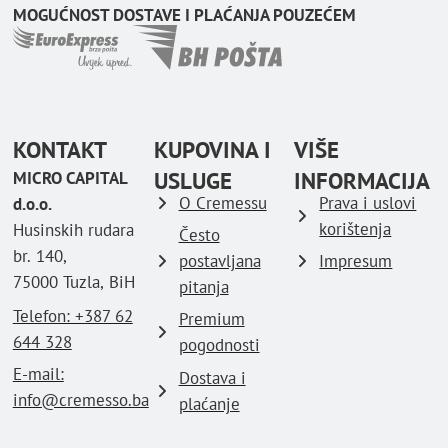
MOGUĆNOST DOSTAVE I PLAĆANJA POUZEĆEM
KONTAKT
KUPOVINA I
VIŠE
USLUGE
INFORMACIJA
MICRO CAPITAL
O Cremessu
Prava i uslovi
d.o.o.
korištenja
Husinskih rudara
Često
br. 140,
postavljana
Impresum
75000 Tuzla, BiH
pitanja
Telefon: ‪+387 62
Premium
644 328
pogodnosti
E-mail:
Dostava i
info@cremesso.ba
plaćanje