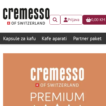
Prijava
0,00
KM
Kapsule za kafu
Kafe aparati
Partner paket