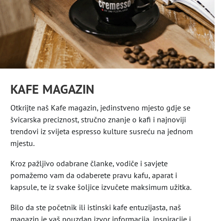
KAFE MAGAZIN
Otkrijte naš Kafe magazin, jedinstveno mjesto gdje se
švicarska preciznost, stručno znanje o kafi i najnoviji
trendovi iz svijeta espresso kulture susreću na jednom
mjestu.
Kroz pažljivo odabrane članke, vodiče i savjete
pomažemo vam da odaberete pravu kafu, aparat i
kapsule, te iz svake šoljice izvučete maksimum užitka.
Bilo da ste početnik ili istinski kafe entuzijasta, naš
magazin je vaš pouzdan izvor informacija, inspiracije i