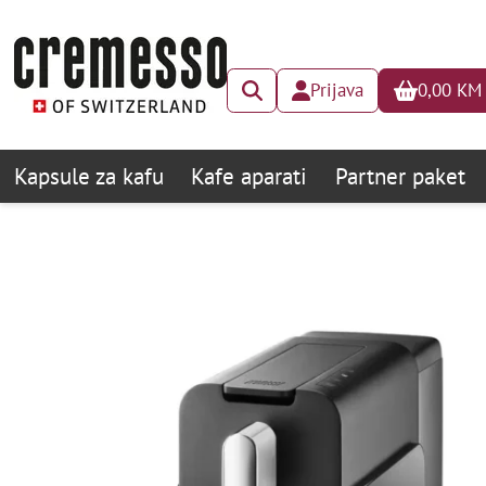
Prijava
0,00
KM
Kapsule za kafu
Kafe aparati
Partner paket