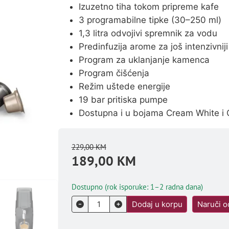
Izuzetno tiha tokom pripreme kafe
3 programabilne tipke (30–250 ml)
1,3 litra odvojivi spremnik za vodu
Predinfuzija arome za još intenzivnij
Program za uklanjanje kamenca
Program čišćenja
Režim uštede energije
19 bar pritiska pumpe
Dostupna i u bojama Cream White i 
229,00
KM
189,00
KM
Dostupno (rok isporuke: 1–2 radna dana)
Dodaj u korpu
Naruči 