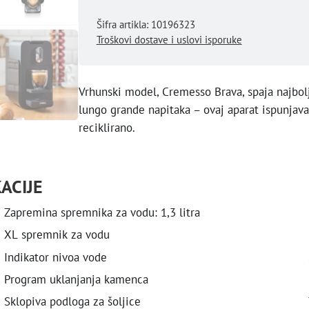
Šifra artikla: 10196323
Troškovi dostave i uslovi isporuke
Vrhunski model, Cremesso Brava, spaja najbol
lungo grande napitaka – ovaj aparat ispunjava
reciklirano.
ACIJE
Zapremina spremnika za vodu: 1,3 litra
XL spremnik za vodu
Indikator nivoa vode
Program uklanjanja kamenca
Sklopiva podloga za šoljice