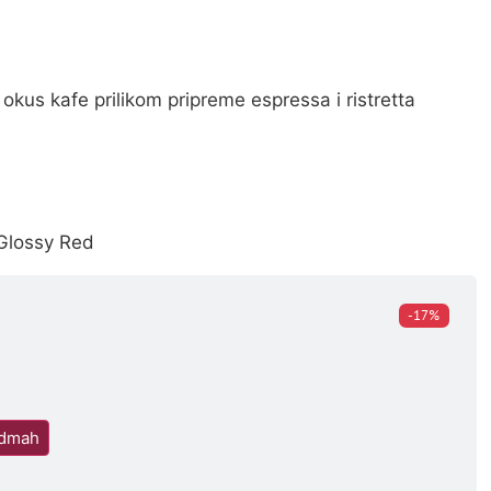
i okus kafe prilikom pripreme espressa i ristretta
Glossy Red
-17%
odmah