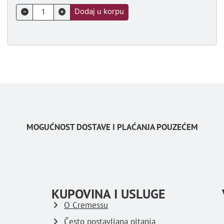
Dodaj u korpu
MOGUĆNOST DOSTAVE I PLAĆANJA POUZEĆEM
KUPOVINA I USLUGE
O Cremessu
Često postavljana pitanja