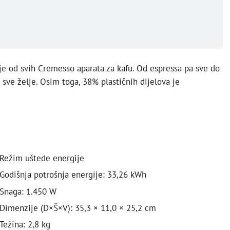
je od svih Cremesso aparata za kafu. Od espressa pa sve do
 sve želje. Osim toga, 38% plastičnih dijelova je
Režim uštede energije
Godišnja potrošnja energije: 33,26 kWh
Snaga: 1.450 W
Dimenzije (D×Š×V): 35,3 × 11,0 × 25,2 cm
Težina: 2,8 kg