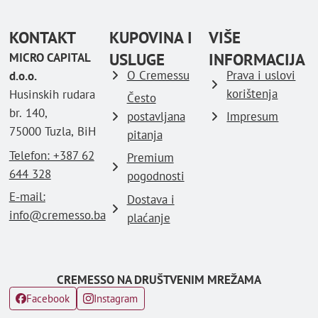
KONTAKT
KUPOVINA I
VIŠE
USLUGE
INFORMACIJA
MICRO CAPITAL
O Cremessu
Prava i uslovi
d.o.o.
korištenja
Husinskih rudara
Često
br. 140,
postavljana
Impresum
75000 Tuzla, BiH
pitanja
Telefon: ‪+387 62
Premium
644 328
pogodnosti
E-mail:
Dostava i
info@cremesso.ba
plaćanje
CREMESSO NA DRUŠTVENIM MREŽAMA
Facebook
Instagram