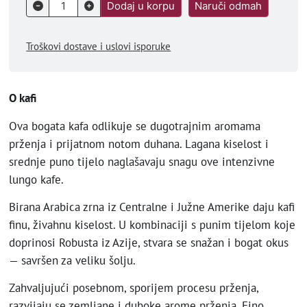
Dodaj u korpu
Naruči odmah
Troškovi dostave i uslovi isporuke
O kafi
Ova bogata kafa odlikuje se dugotrajnim aromama
prženja i prijatnom notom duhana. Lagana kiselost i
srednje puno tijelo naglašavaju snagu ove intenzivne
lungo kafe.
Birana Arabica zrna iz Centralne i Južne Amerike daju kafi
finu, živahnu kiselost. U kombinaciji s punim tijelom koje
doprinosi Robusta iz Azije, stvara se snažan i bogat okus
— savršen za veliku šolju.
Zahvaljujući posebnom, sporijem procesu prženja,
razvijaju se zemljane i duboke arome prženja. Fino