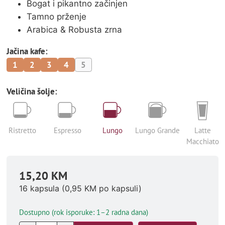
Bogat i pikantno začinjen
Tamno prženje
Arabica & Robusta zrna
Jačina kafe:
1
2
3
4
5
Veličina šolje:
Ristretto
Espresso
Lungo
Lungo Grande
Latte
Macchiato
15,20
KM
16 kapsula (
0,95
KM
po kapsuli)
Dostupno (rok isporuke: 1–2 radna dana)