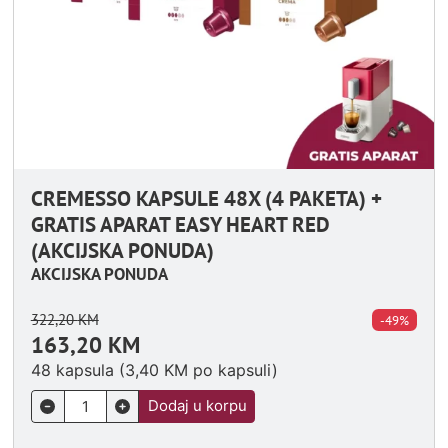
CREMESSO KAPSULE 48X (4 PAKETA) +
GRATIS APARAT EASY HEART RED
(AKCIJSKA PONUDA)
AKCIJSKA PONUDA
322,20
KM
-49%
163,20
KM
48 kapsula (
3,40
KM
po kapsuli)
Dodaj u korpu