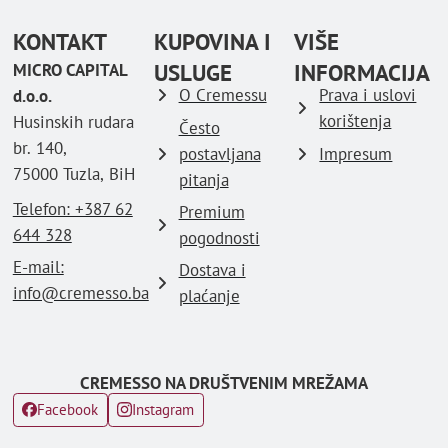
KONTAKT
KUPOVINA I
VIŠE
USLUGE
INFORMACIJA
MICRO CAPITAL
O Cremessu
Prava i uslovi
d.o.o.
korištenja
Husinskih rudara
Često
br. 140,
postavljana
Impresum
75000 Tuzla, BiH
pitanja
Telefon: ‪+387 62
Premium
644 328
pogodnosti
E-mail:
Dostava i
info@cremesso.ba
plaćanje
CREMESSO NA DRUŠTVENIM MREŽAMA
Facebook
Instagram