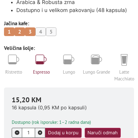
Arabica & Robusta zrna
Dostupno i u velikom pakovanju (48 kapsula)
Jačina kafe:
1
2
3
4
5
Veličina šolje:
Ristretto
Espresso
Lungo
Lungo Grande
Latte
Macchiato
15,20
KM
16 kapsula (
0,95
KM
po kapsuli)
Dostupno (rok isporuke: 1–2 radna dana)
Dodaj u korpu
Naruči odmah