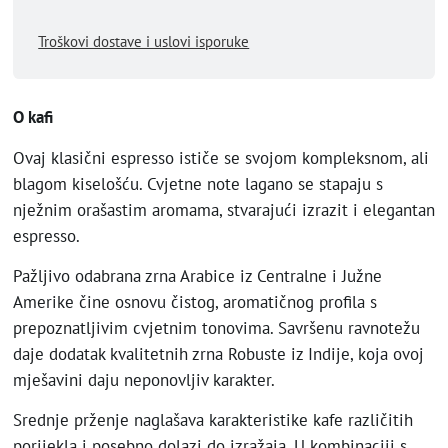
Troškovi dostave i uslovi isporuke
O kafi
Ovaj klasični espresso ističe se svojom kompleksnom, ali
blagom kiselošću. Cvjetne note lagano se stapaju s
nježnim orašastim aromama, stvarajući izrazit i elegantan
espresso.
Pažljivo odabrana zrna Arabice iz Centralne i Južne
Amerike čine osnovu čistog, aromatičnog profila s
prepoznatljivim cvjetnim tonovima. Savršenu ravnotežu
daje dodatak kvalitetnih zrna Robuste iz Indije, koja ovoj
mješavini daju neponovljiv karakter.
Srednje prženje naglašava karakteristike kafe različitih
porijekla i posebno dolazi do izražaja. U kombinaciji s