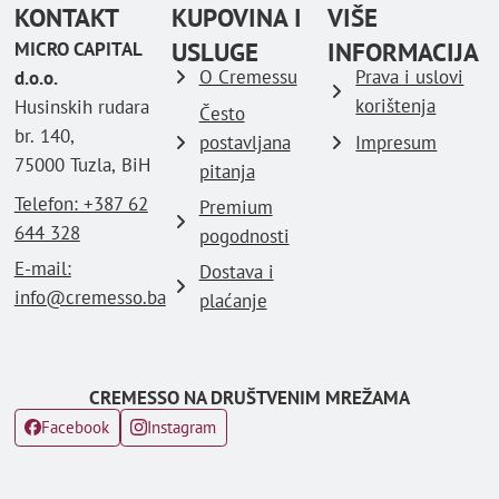
KONTAKT
KUPOVINA I
VIŠE
USLUGE
INFORMACIJA
MICRO CAPITAL
O Cremessu
Prava i uslovi
d.o.o.
korištenja
Husinskih rudara
Često
br. 140,
postavljana
Impresum
75000 Tuzla, BiH
pitanja
Telefon: ‪+387 62
Premium
644 328
pogodnosti
E-mail:
Dostava i
info@cremesso.ba
plaćanje
CREMESSO NA DRUŠTVENIM MREŽAMA
Facebook
Instagram