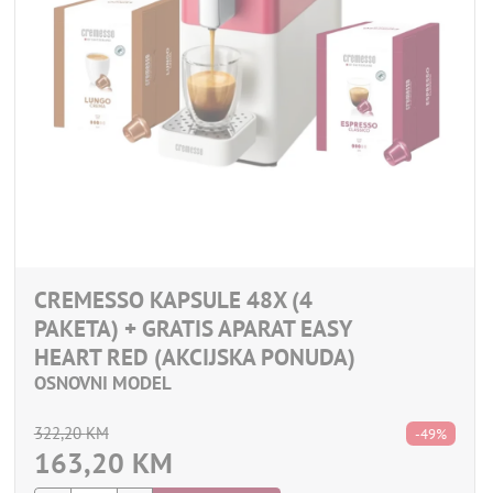
CREMESSO KAPSULE 48X (4
PAKETA) + GRATIS APARAT EASY
HEART RED (AKCIJSKA PONUDA)
OSNOVNI MODEL
322,20
KM
-49%
163,20
KM