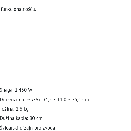
 funkcionalnošću.
Snaga: 1.450 W
Dimenzije (D×Š×V): 34,5 × 11,0 × 25,4 cm
Težina: 2,6 kg
Dužina kabla: 80 cm
Švicarski dizajn proizvoda