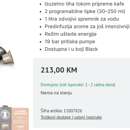
Izuzetno tiha tokom pripreme kafe
2 programabilne tipke (30–250 ml)
1 litra odvojivi spremnik za vodu
Predinfuzija arome za još intenzivnij
Režim uštede energije
19 bar pritiska pumpe
Dostupna i u boji Black
213,00
KM
Dostupno (rok isporuke: 1–2 radna dana)
Nema na stanju
Šifra artikla: 11007826
Troškovi dostave i uslovi isporuke