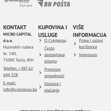
KONTAKT
KUPOVINA I
VIŠE
USLUGE
INFORMACIJA
MICRO CAPITAL
O Cremessu
Prava i uslovi
d.o.o.
korištenja
Husinskih rudara
Često
br. 140,
postavljana
Impresum
75000 Tuzla, BiH
pitanja
Telefon: ‪+387 62
Premium
644 328
pogodnosti
E-mail:
Dostava i
info@cremesso.ba
plaćanje