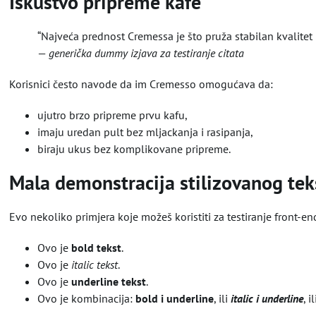
Iskustvo pripreme kafe
“Najveća prednost Cremessa je što pruža stabilan kvalitet 
—
generička dummy izjava za testiranje citata
Korisnici često navode da im Cremesso omogućava da:
ujutro brzo pripreme prvu kafu,
imaju uredan pult bez mljackanja i rasipanja,
biraju ukus bez komplikovane pripreme.
Mala demonstracija stilizovanog tek
Evo nekoliko primjera koje možeš koristiti za testiranje front-end
Ovo je
bold tekst
.
Ovo je
italic tekst
.
Ovo je
underline tekst
.
Ovo je kombinacija:
bold i underline
, ili
italic i underline
, i