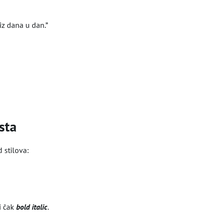
iz dana u dan.”
sta
 stilova:
li čak
bold italic
.