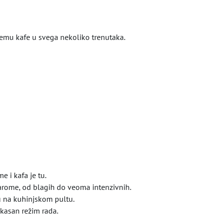
emu kafe u svega nekoliko trenutaka.
 i kafa je tu.
 arome, od blagih do veoma intenzivnih.
ju na kuhinjskom pultu.
kasan režim rada.